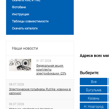
Скачать XML и YML
Фотобанк
Инструкции
Таблицы совместимости
Скачать каталоги
Наши новости
Адреса всех ма
31.07.2026
Федеральная акция:
комплекты
Выберите:
электрификации -25%
Все
08.07.2026
Электрические гольфкары Rutrike: новинки в
Бугульма
наличии!
Казань
06.07.2026
Н. Новгород