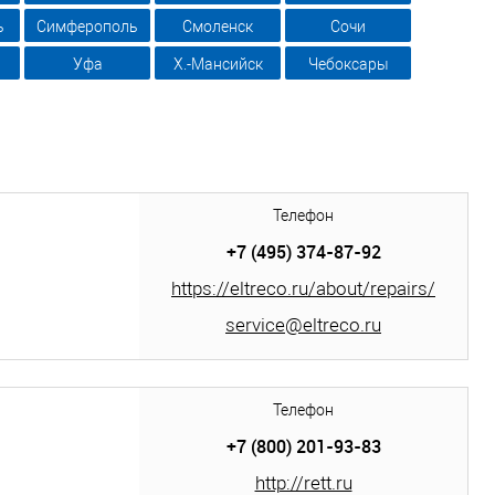
ь
Симферополь
Смоленск
Сочи
Уфа
Х.-Мансийск
Чебоксары
Телефон
+7 (495) 374-87-92
https://eltreco.ru/about/repairs/
service@eltreco.ru
Телефон
+7 (800) 201-93-83
http://rett.ru