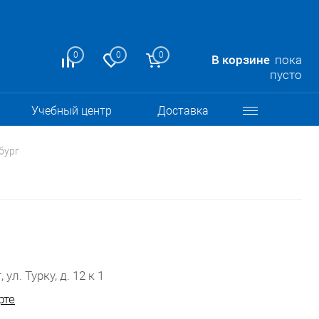
0
0
0
В корзине
пока
пусто
Учебный центр
Доставка
бург
 ул. Турку, д. 12 к 1
рте