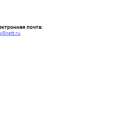
ектронная почта:
o@rett.ru