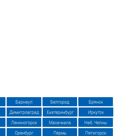
Барнаул
Белгород
Брянск
Димитровград
Екатеринбург
Иркутск
Лениногорск
Махачкала
Наб. Челны
Оренбург
Пермь
Пятигорск