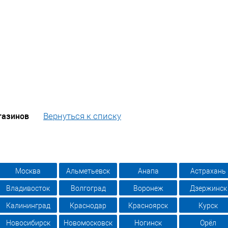
газинов
Вернуться к списку
Москва
Альметьевск
Анапа
Астрахань
Владивосток
Волгоград
Воронеж
Дзержинск
Калининград
Краснодар
Красноярск
Курск
Новосибирск
Новомосковск
Ногинск
Орёл