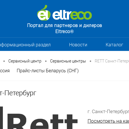
Портал для партнеров и дилеров
Eltreco®
нформационный раздел
Новости
Каталог
•
•
•
Сервисный центр
Сервисные центры
RETT Санкт-Петер
ссия
Прайс-листы Беларусь (СНГ)
т-Петербург
г. Санкт-Петербург,
Посмотреть на ка