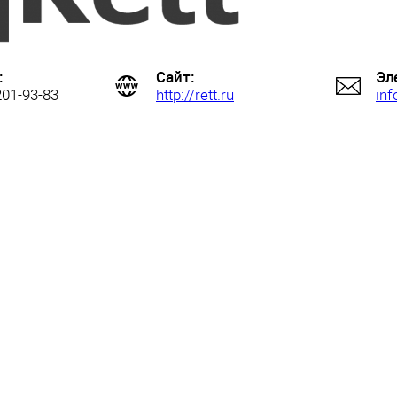
:
Сайт:
Эл
201-93-83
http://rett.ru
inf