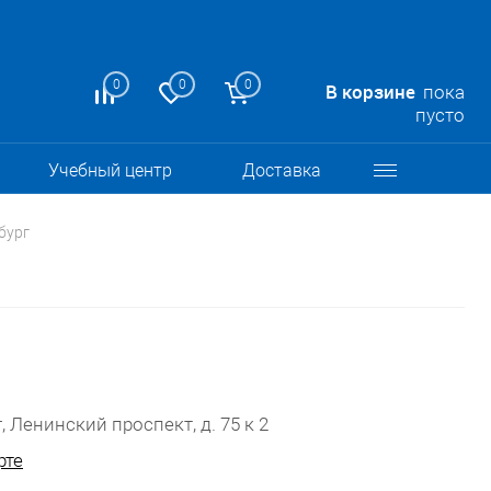
0
0
0
В корзине
пока
пусто
Учебный центр
Доставка
бург
, Ленинский проспект, д. 75 к 2
рте