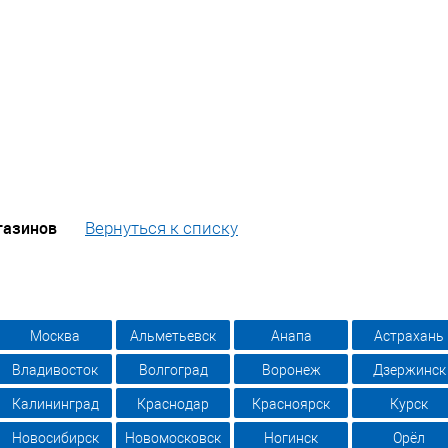
газинов
Вернуться к списку
Москва
Альметьевск
Анапа
Астрахань
Владивосток
Волгоград
Воронеж
Дзержинск
Калининград
Краснодар
Красноярск
Курск
Новосибирск
Новомосковск
Ногинск
Орёл