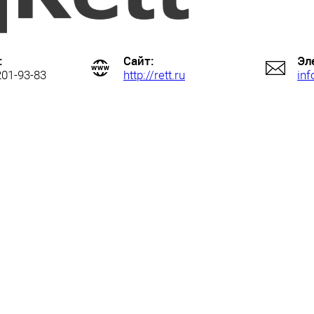
:
Сайт:
Эл
201-93-83
http://rett.ru
inf