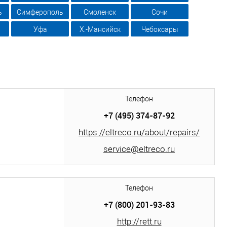
ь
Симферополь
Смоленск
Сочи
Уфа
Х.-Мансийск
Чебоксары
Телефон
+7 (495) 374-87-92
https://eltreco.ru/about/repairs/
service@eltreco.ru
Телефон
+7 (800) 201-93-83
http://rett.ru