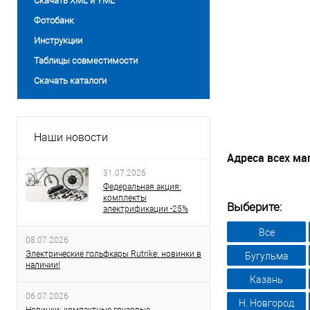
Скачать XML и YML
Фотобанк
Инструкции
Таблицы совместимости
Скачать каталоги
Наши новости
Адреса всех ма
31.07.2026
Федеральная акция:
комплекты
Выберите:
электрификации -25%
Все
08.07.2026
Электрические гольфкары Rutrike: новинки в
Бугульма
наличии!
Казань
06.07.2026
Н. Новгород