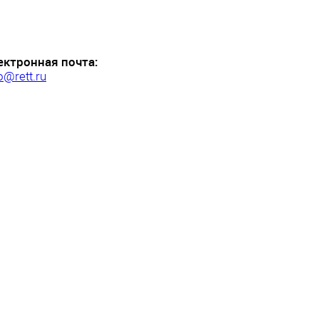
ектронная почта:
o@rett.ru