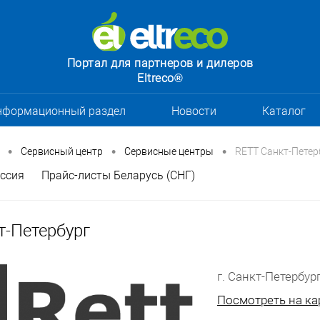
Портал для партнеров и дилеров
Eltreco®
нформационный раздел
Новости
Каталог
•
•
•
Сервисный центр
Сервисные центры
RETT Санкт-Петер
ссия
Прайс-листы Беларусь (СНГ)
т-Петербург
г. Санкт-Петербург
Посмотреть на ка