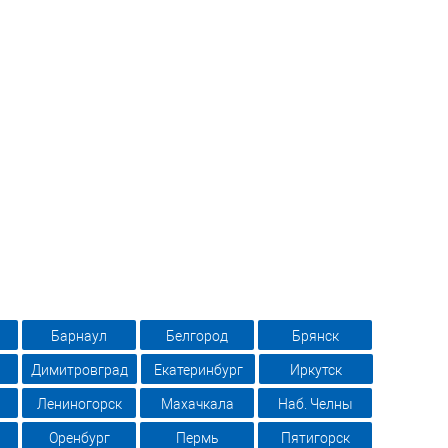
Барнаул
Белгород
Брянск
Димитровград
Екатеринбург
Иркутск
Лениногорск
Махачкала
Наб. Челны
Оренбург
Пермь
Пятигорск