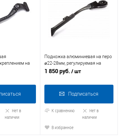
вая
Подножка алюминиевая на перо
креплением на
ø22-28мм, регулируемая на
24"-29"
1 850 руб.
/ шт
писаться
Подписаться
Нет в
К сравнению
Нет в
наличии
наличии
В избранное