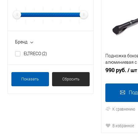
Бренд
ELTRECO
(2)
Подножка боко
алюминиевая с 
раму 26-29"
990 руб.
/ шт
Показать
Сбросить
Под
К сравнению
В избранное