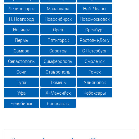
Лениногорск
Махачкала
Наб. Челны
Н. Новгород
Новосибирск
Новомосковск
Ногинск
Орёл
Оренбург
Пермь
Пятигорск
Ростов-н-Дону
Самара
Саратов
С-Петербург
Севастополь
Симферополь
Смоленск
Сочи
Ставрополь
Томск
Тула
Тюмень
Ульяновск
Уфа
Х.-Мансийск
Чебоксары
Челябинск
Ярославль