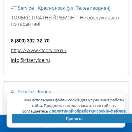
4T Service - Красноярск (ул. Телевизорная)
ТОЛЬКО ПЛАТНЫЙ РЕМОНТ! Не обслуживают
по гарантии!
г. Красноярск, ул. Телевизорная, д. 1 с 39
8 (800) 302-32-70
https://www.4tservice.ru/
info@4tservice.ru
4T Service - Курск
Мы используем файлы cookie для улучшения работы
ТОЛЬКО ПЛАТНЫЙ РЕМОНТ! Не обслуживают
сайта. Продолжая использовать наш сайт, вы
по гарантии!
соглашаетесь с
политикой обработки cookie-файлов
.
г. Курск, ул. Димитрова, д. 25А
Принять
8 (800) 302-32-70
КОРЗИНА
0