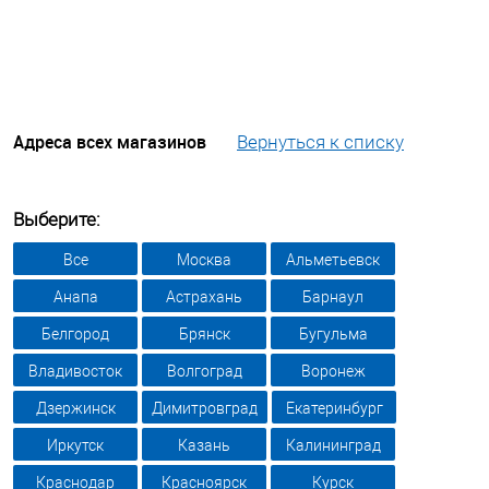
Адреса всех магазинов
Вернуться к списку
Выберите:
Все
Москва
Альметьевск
Анапа
Астрахань
Барнаул
Белгород
Брянск
Бугульма
Владивосток
Волгоград
Воронеж
Дзержинск
Димитровград
Екатеринбург
Иркутск
Казань
Калининград
Краснодар
Красноярск
Курск