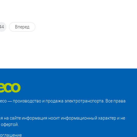
44
Вперед
treco — производство и продажа электротранспорта. Все права
я на сайте информация носит информационный характер и не
 офертой.
соглашение