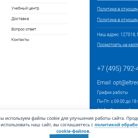
Учебный центр
Политика в отноше
Доставка
Политика в отношен
Вопрос-ответ
Наш адрес: 127018, М
Контакты
Посмотреть на карт
+7 (495) 792-
Email:
opt@eltre
График работы
Пн-Пт: с 09:00 до 18
Сб-Вс: Выходной
ы используем файлы cookie для улучшения работы сайта. Про
использовать наш сайт, вы соглашаетесь с
политикой обрабо
cookie-файлов
.