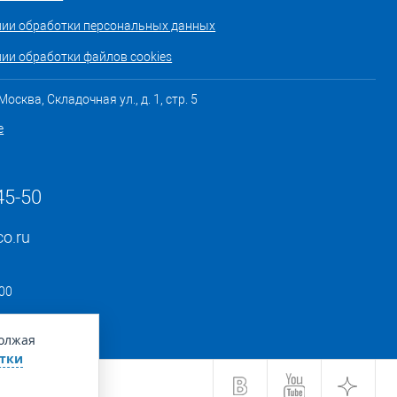
нии обработки персональных данных
ии обработки файлов cookies
осква, Складочная ул., д. 1, стр. 5
е
45-50
co.ru
:00
должая
тки