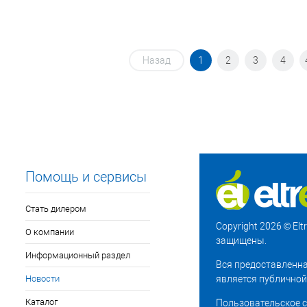
Назад
1
2
3
4
Помощь и сервисы
Стать дилером
Copyright 2026 © El
О компании
защищены.
Информационный раздел
Вся предоставленна
Новости
является публичной
Каталог
Пользовательское 