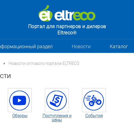
Портал для партнеров и дилеров
Eltreco®
нформационный раздел
Новости
Каталог
•
Новости оптового портала ELTRECO
сти
Обзоры
Поступления и
События
цены