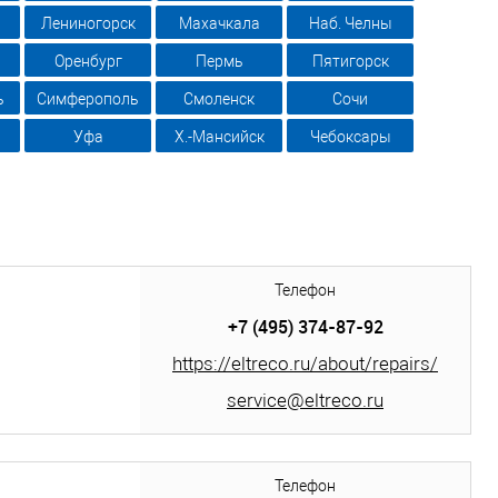
Лениногорск
Махачкала
Наб. Челны
Оренбург
Пермь
Пятигорск
ь
Симферополь
Смоленск
Сочи
Уфа
Х.-Мансийск
Чебоксары
Телефон
+7 (495) 374-87-92
https://eltreco.ru/about/repairs/
service@eltreco.ru
Телефон