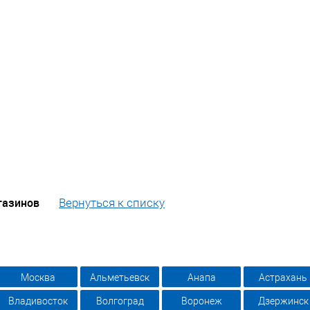
газинов
Вернуться к списку
Москва
Альметьевск
Анапа
Астрахань
Владивосток
Волгоград
Воронеж
Дзержинск