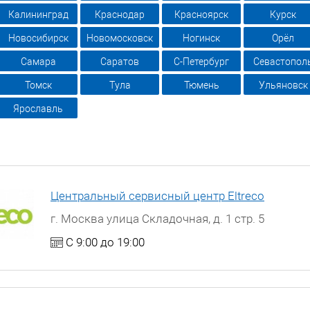
Калининград
Краснодар
Красноярск
Курск
Новосибирск
Новомосковск
Ногинск
Орёл
Самара
Саратов
С-Петербург
Севастопол
Томск
Тула
Тюмень
Ульяновск
Ярославль
Центральный сервисный центр Eltreco
г. Москва улица Складочная, д. 1 стр. 5
С 9:00 до 19:00