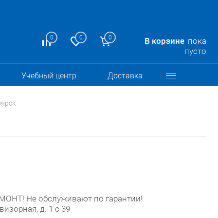
0
0
0
В корзине
пока
пусто
Учебный центр
Доставка
оярск
НТ! Не обслуживают по гарантии!
визорная, д. 1 с 39