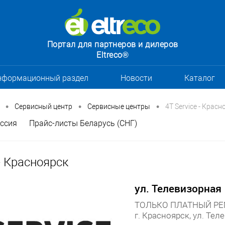
Портал для партнеров и дилеров
Eltreco®
нформационный раздел
Новости
Каталог
•
•
•
Сервисный центр
Сервисные центры
4T Service - Красн
ссия
Прайс-листы Беларусь (СНГ)
 - Красноярск
ул. Телевизорная
ТОЛЬКО ПЛАТНЫЙ РЕМО
г. Красноярск, ул. Теле