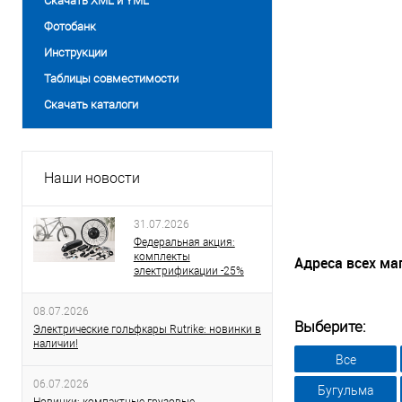
Скачать XML и YML
Фотобанк
Инструкции
Таблицы совместимости
Скачать каталоги
Наши новости
31.07.2026
Федеральная акция:
комплекты
Адреса всех ма
электрификации -25%
08.07.2026
Выберите:
Электрические гольфкары Rutrike: новинки в
наличии!
Все
06.07.2026
Бугульма