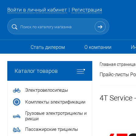
Войти в личный кабинет
Регистрация
Стать дилером
О компании
И
Главная страница
Каталог товаров
Прайс-листы Ро
Электровелосипеды
4T Service
Комплекты электрификации
Грузовые электротрициклы и
рикши
Пассажирские трициклы