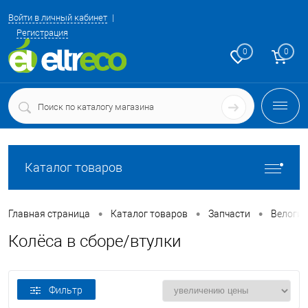
Войти в личный кабинет
Регистрация
0
0
Каталог товаров
•
•
•
Главная страница
Каталог товаров
Запчасти
Велоги
Колёса в сборе/втулки
Фильтр