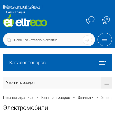
Войти в личный кабинет
Регистрация
0
0
Каталог товаров
Уточнить раздел
•
•
•
Главная страница
Каталог товаров
Запчасти
Электр
Электромобили