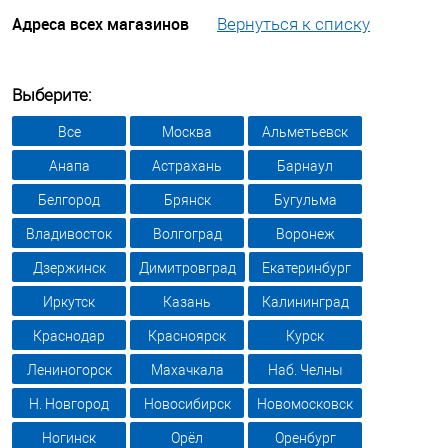
Адреса всех магазинов
Вернуться к списку
Выберите:
Все
Москва
Альметьевск
Анапа
Астрахань
Барнаул
Белгород
Брянск
Бугульма
Владивосток
Волгоград
Воронеж
Дзержинск
Димитровград
Екатеринбург
Иркутск
Казань
Калининград
Краснодар
Красноярск
Курск
Лениногорск
Махачкала
Наб. Челны
Н. Новгород
Новосибирск
Новомосковск
Ногинск
Орёл
Оренбург