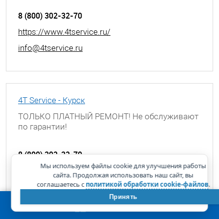
8 (800) 302-32-70
https://www.4tservice.ru/
info@4tservice.ru
4T Service - Курск
ТОЛЬКО ПЛАТНЫЙ РЕМОНТ! Не обслуживают
по гарантии!
г. Курск, ул. Димитрова, д. 25А
8 (800) 302-32-70
Мы используем файлы cookie для улучшения работы
https://www.4tservice.ru/
сайта. Продолжая использовать наш сайт, вы
соглашаетесь с
политикой обработки cookie-файлов
.
info@4tservice.ru
Принять
КОРЗИНА
0