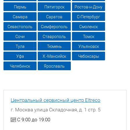
Пермь
Пятигорск
Ростов-н-Дону
Самара
Саратов
С-Петербург
Севастополь
Симферополь
Смоленск
Сочи
Ставрополь
Томск
Тула
Тюмень
Ульяновск
Уфа
Х.-Мансийск
Чебоксары
Челябинск
Ярославль
Центральный сервисный центр Eltreco
г. Москва улица Складочная, д. 1 стр. 5
С 9:00 до 19:00