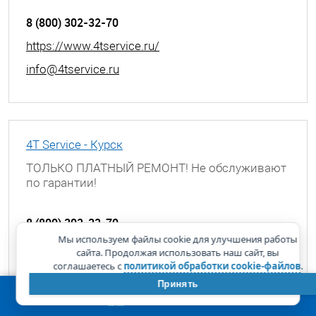
8 (800) 302-32-70
https://www.4tservice.ru/
info@4tservice.ru
4T Service - Курск
ТОЛЬКО ПЛАТНЫЙ РЕМОНТ! Не обслуживают
по гарантии!
г. Курск, ул. Димитрова, д. 25А
8 (800) 302-32-70
Мы используем файлы cookie для улучшения работы
https://www.4tservice.ru/
сайта. Продолжая использовать наш сайт, вы
соглашаетесь с
политикой обработки cookie-файлов
.
info@4tservice.ru
Принять
КОРЗИНА
0