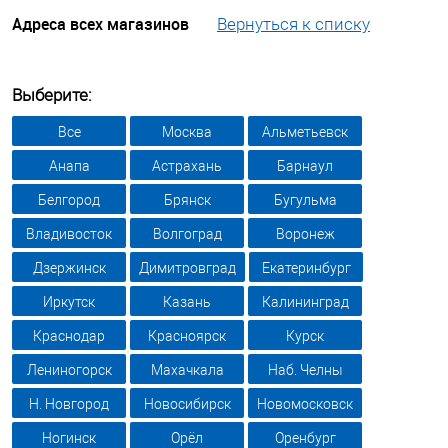
Адреса всех магазинов
Вернуться к списку
Выберите:
Все
Москва
Альметьевск
Анапа
Астрахань
Барнаул
Белгород
Брянск
Бугульма
Владивосток
Волгоград
Воронеж
Дзержинск
Димитровград
Екатеринбург
Иркутск
Казань
Калининград
Краснодар
Красноярск
Курск
Лениногорск
Махачкала
Наб. Челны
Н. Новгород
Новосибирск
Новомосковск
Ногинск
Орёл
Оренбург