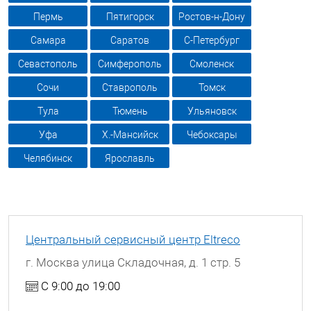
Пермь
Пятигорск
Ростов-н-Дону
Самара
Саратов
С-Петербург
Севастополь
Симферополь
Смоленск
Сочи
Ставрополь
Томск
Тула
Тюмень
Ульяновск
Уфа
Х.-Мансийск
Чебоксары
Челябинск
Ярославль
Центральный сервисный центр Eltreco
г. Москва улица Складочная, д. 1 стр. 5
С 9:00 до 19:00