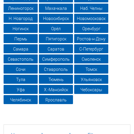
Лениногорск
Махачкала
Наб. Челны
Н. Новгород
Новосибирск
Новомосковск
Ногинск
Орёл
Оренбург
Пермь
Пятигорск
Ростов-н-Дону
Самара
Саратов
С-Петербург
Севастополь
Симферополь
Смоленск
Сочи
Ставрополь
Томск
Тула
Тюмень
Ульяновск
Уфа
Х.-Мансийск
Чебоксары
Челябинск
Ярославль