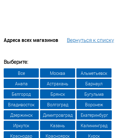
Адреса всех магазинов
Вернуться к списку
Выберите:
Все
Москва
Альметьевск
Анапа
Астрахань
Барнаул
Белгород
Брянск
Бугульма
Владивосток
Волгоград
Воронеж
Дзержинск
Димитровград
Екатеринбург
Иркутск
Казань
Калининград
Краснодар
Красноярск
Курск