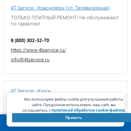
4T Service - Красноярск (ул. Телевизорная)
ТОЛЬКО ПЛАТНЫЙ РЕМОНТ! Не обслуживают
по гарантии!
г. Красноярск, ул. Телевизорная, д. 1 с 39
8 (800) 302-32-70
https://www.4tservice.ru/
info@4tservice.ru
4T Service - Курск
Мы используем файлы cookie для улучшения работы
ТОЛЬКО ПЛАТНЫЙ РЕМОНТ! Не обслуживают
сайта. Продолжая использовать наш сайт, вы
по гарантии!
соглашаетесь с
политикой обработки cookie-файлов
.
г. Курск, ул. Димитрова, д. 25А
Принять
8 (800) 302-32-70
КОРЗИНА
0