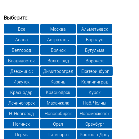
Выберите:
Все
Москва
Альметьевск
Анапа
Астрахань
Барнаул
Белгород
Брянск
Бугульма
Владивосток
Волгоград
Воронеж
Дзержинск
Димитровград
Екатеринбург
Иркутск
Казань
Калининград
Краснодар
Красноярск
Курск
Лениногорск
Махачкала
Наб. Челны
Н. Новгород
Новосибирск
Новомосковск
Ногинск
Орёл
Оренбург
Пермь
Пятигорск
Ростов-н-Дону