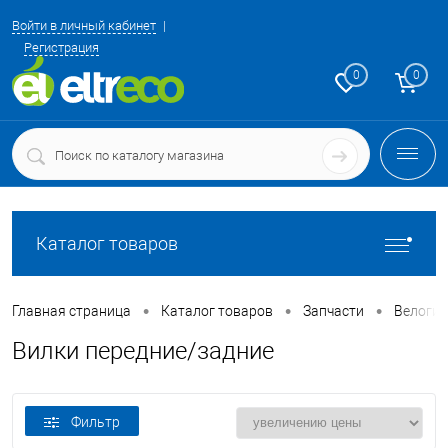
Войти в личный кабинет
Регистрация
0
0
Каталог товаров
•
•
•
Главная страница
Каталог товаров
Запчасти
Велоги
Вилки передние/задние
Фильтр