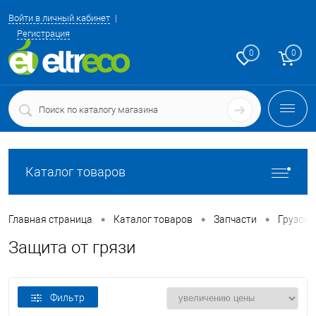
Войти в личный кабинет
Регистрация
0
0
Каталог товаров
•
•
•
Главная страница
Каталог товаров
Запчасти
Грузовы
Защита от грязи
Фильтр