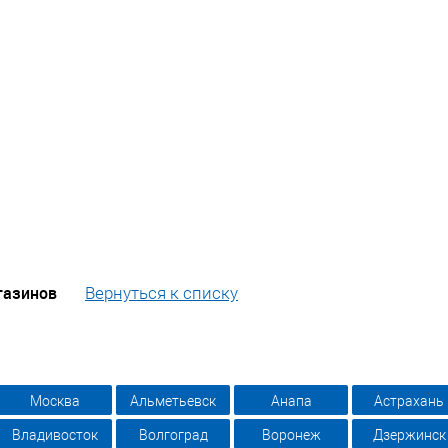
газинов
Вернуться к списку
Москва
Альметьевск
Анапа
Астрахань
Владивосток
Волгоград
Воронеж
Дзержинск