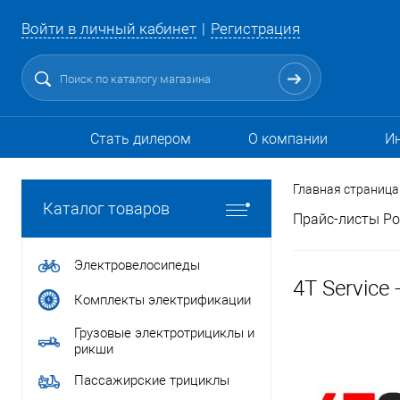
Войти в личный кабинет
Регистрация
Стать дилером
О компании
И
Главная страница
Каталог товаров
Прайс-листы Ро
Электровелосипеды
4T Service
Комплекты электрификации
Грузовые электротрициклы и
рикши
Пассажирские трициклы