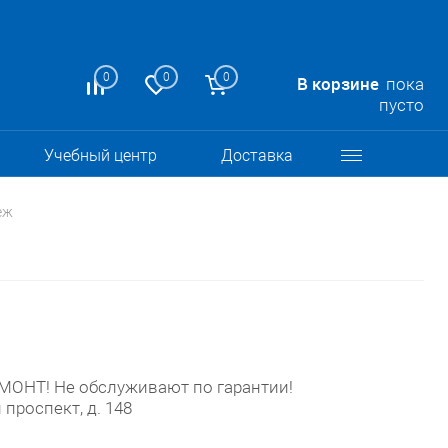
0
0
0
В корзине
пока
пусто
Учебный центр
Доставка
еж
НТ! Не обслуживают по гарантии!
 проспект, д. 148