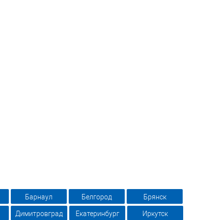
Барнаул
Белгород
Брянск
Димитровград
Екатеринбург
Иркутск