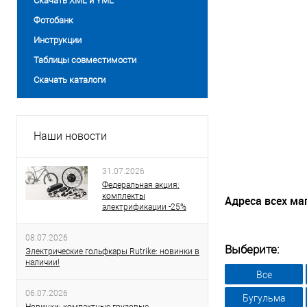
Скачать XML и YML
Фотобанк
Инструкции
Таблицы совместимости
Скачать каталоги
Наши новости
31.07.2026
Федеральная акция:
комплекты
Адреса всех ма
электрификации -25%
08.07.2026
Выберите:
Электрические гольфкары Rutrike: новинки в
наличии!
Все
06.07.2026
Бугульма