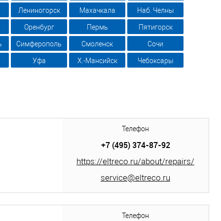
Лениногорск
Махачкала
Наб. Челны
Оренбург
Пермь
Пятигорск
ь
Симферополь
Смоленск
Сочи
Уфа
Х.-Мансийск
Чебоксары
Телефон
+7 (495) 374-87-92
https://eltreco.ru/about/repairs/
service@eltreco.ru
Телефон