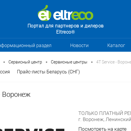
Портал для партнеров и дилеров
Eltreco®
нформационный раздел
Новости
Каталог
•
•
•
Сервисный центр
Сервисные центры
4T Service - Ворон
ссия
Прайс-листы Беларусь (СНГ)
 - Воронеж
ТОЛЬКО ПЛАТНЫЙ РЕМО
г. Воронеж, Ленинский
Посмотреть на карте