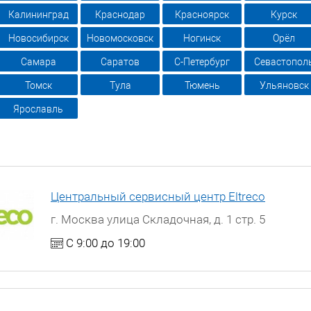
Калининград
Краснодар
Красноярск
Курск
Новосибирск
Новомосковск
Ногинск
Орёл
Самара
Саратов
С-Петербург
Севастопол
Томск
Тула
Тюмень
Ульяновск
Ярославль
Центральный сервисный центр Eltreco
г. Москва улица Складочная, д. 1 стр. 5
С 9:00 до 19:00