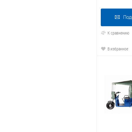
Под
К сравнению
В избранное