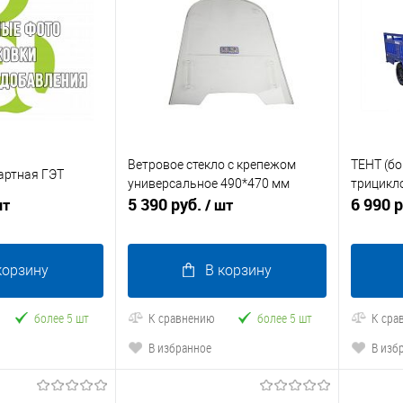
Ветровое стекло с крепежом
ТЕНТ (бо
артная ГЭТ
универсальное 490*470 мм
трицикло
5 390 руб.
6 990 
шт
/ шт
корзину
В корзину
более 5 шт
К сравнению
более 5 шт
К сра
В избранное
В изб