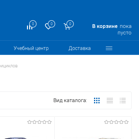
0
0
0
В корзине
пока
пусто
Учебный центр
Доставка
рициклов
Вид каталога: