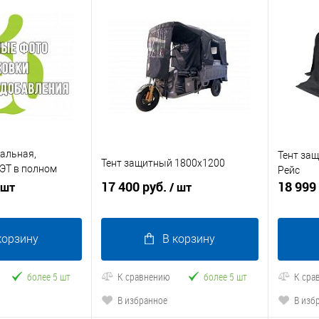
альная,
Тент за
Тент защитный 1800x1200
ЭТ в полном
Рейс
ткой
17 400 руб.
18 999
 шт
/ шт
корзину
В корзину
более 5 шт
К сравнению
более 5 шт
К сра
В избранное
В изб