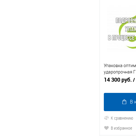
Упаковка оптим
ударопрочная Г
сборе с обреше
14 300 руб.
/
В 
К сравнению
В избранное