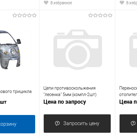
В избранное
В изб
Цепи противоскольжения
Перенос
зового трицикла
"лесенка" 5мм (компл-2шт)
отопител
Цена по запросу
Цена п
 шт
Запросить цену
корзину