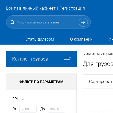
Войти в личный кабинет
Регистрация
Стать дилером
О компании
И
Главная страница
Каталог товаров
Для грузо
Сортироват
ФИЛЬТР ПО ПАРАМЕТРАМ
РРЦ
От
До