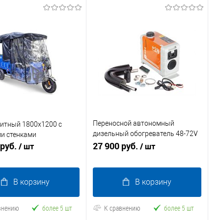
Переносной автономный
щитный 1800x1200 с
дизельный обогреватель 48-72V
и стенками
 руб.
5 кВт
27 900 руб.
/ шт
/ шт
В корзину
В корзину
внению
более 5 шт
К сравнению
более 5 шт