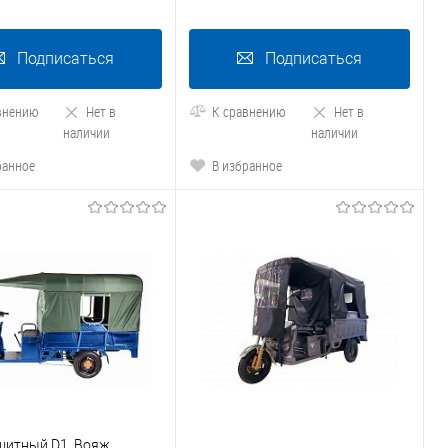
Подписаться
Подписаться
внению
Нет в
К сравнению
Нет в
наличии
наличии
ранное
В избранное
щитный D1, Вояж