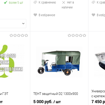
К сравнению
Нет в
К сра
более 5 шт
наличии
В избранное
В изб
Универса
м ГЭТ
ТЕНТ защитный D2 1300x900
с крепе
5 000 руб.
7 450 
шт
/ шт