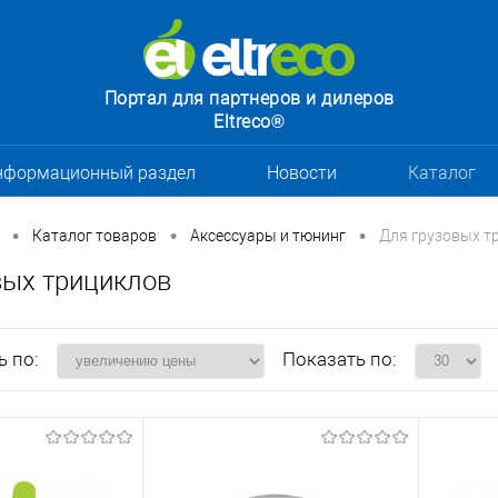
Портал для партнеров и дилеров
Eltreco®
нформационный раздел
Новости
Каталог
•
•
•
Каталог товаров
Аксессуары и тюнинг
Для грузовых т
вых трициклов
ь по:
Показать по: