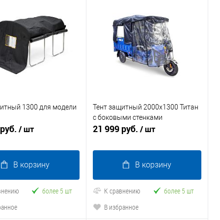
щитный 1300 для модели
Тент защитный 2000x1300 Титан
с боковыми стенками
 руб.
21 999 руб.
/ шт
/ шт
В корзину
В корзину
внению
более 5 шт
К сравнению
более 5 шт
ранное
В избранное