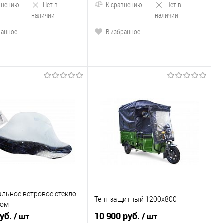
внению
Нет в
К сравнению
Нет в
наличии
наличии
ранное
В избранное
льное ветровое стекло
Тент защитный 1200x800
жом
руб.
10 900 руб.
/ шт
/ шт