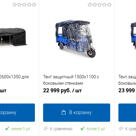
2600x1350 для
Тент защитный 1500x1100 с
Тент за
боковыми стенками
боковым
22 999 руб.
23 999
 шт
/ шт
корзину
В корзину
менее 5 шт
К сравнению
более 5 шт
К сра