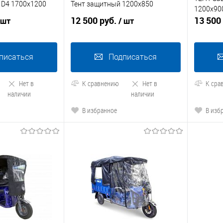
 D4 1700x1200
Тент защитный 1200x850
1200x90
12 500 руб.
13 500
 шт
/ шт
писаться
Подписаться
Нет в
К сравнению
Нет в
К сра
наличии
наличии
В избранное
В изб