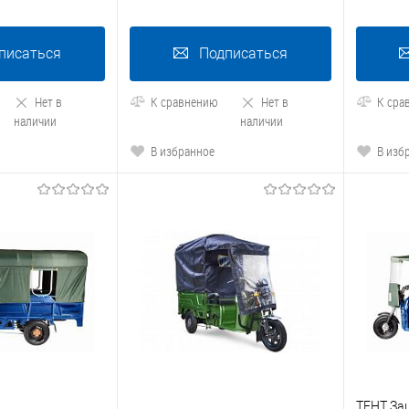
писаться
Подписаться
Нет в
К сравнению
Нет в
К сра
наличии
наличии
В избранное
В изб
ТЕНТ За