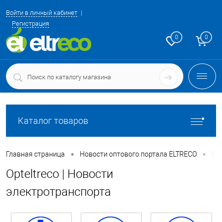
Войти в личный кабинет
Регистрация
0
0
Каталог товаров
•
•
Главная страница
Новости оптового портала ELTRECO
Со
Opteltreco | Новости
электротранспорта