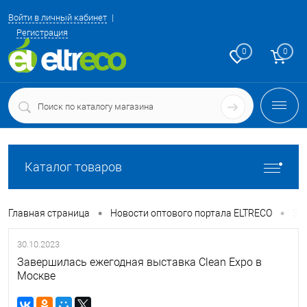
Войти в личный кабинет
Регистрация
0
0
Каталог товаров
•
•
Главная страница
Новости оптового портала ELTRECO
За
30.10.2023
Завершилась ежегодная выставка Clean Expo в
Москве