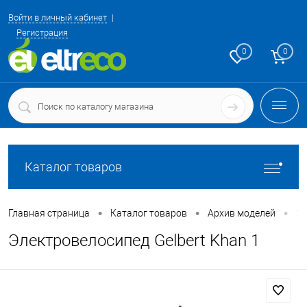
Войти в личный кабинет
Регистрация
0
0
Каталог товаров
•
•
•
Главная страница
Каталог товаров
Архив моделей
Эл
Электровелосипед Gelbert Khan 1