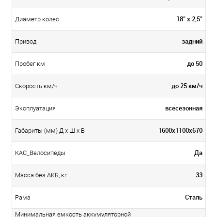
18" х 2,5"
Диаметр колес
задний
Привод
до 50
Пробег км
до 25 км/ч
Скорость км/ч
всесезонная
Эксплуатация
1600х1100х670
Габариты (мм) Д x Ш x В
Да
КАС_Велосипеды
33
Масса без АКБ, кг
Сталь
Рама
Минимальная емкость аккумуляторной