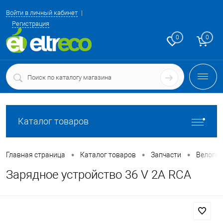
Войти в личный кабинет
Регистрация
0
0
Каталог товаров
•
•
•
Главная страница
Каталог товаров
Запчасти
Велоги
Зарядное устройство 36 V 2А RCA