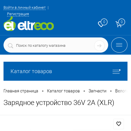
Войти в личный кабинет
Регистрация
0
0
Каталог товаров
•
•
•
Главная страница
Каталог товаров
Запчасти
Велоги
Зарядное устройство 36V 2A (XLR)