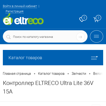
Войти в личный кабинет
Регистрация
0
0
Каталог товаров
•
•
•
Главная страница
Каталог товаров
Запчасти
Велоги
Контроллер ELTRECO Ultra Lite 36V
15A