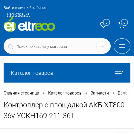
Войти в личный кабинет
Регистрация
0
0
Каталог товаров
•
•
•
Главная страница
Каталог товаров
Запчасти
Велоги
Контроллер с площадкой АКБ XT800
36v YCKH169-211-36T