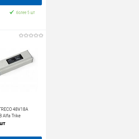
более 5 шт
TRECO 48V18A
Alfa Trike
 шт