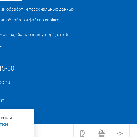
нии обработки персональных данных
ии обработки файлов cookies
осква, Складочная ул., д. 1, стр. 5
е
45-50
co.ru
:00
должая
тки