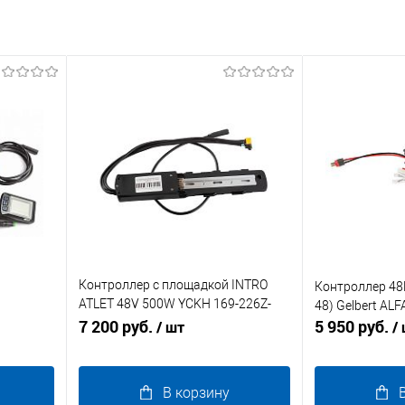
Контроллер с площадкой INTRO
Контроллер 48
ATLET 48V 500W YCKH 169-226Z-
48) Gelbert ALF
0A
48T задний
7 200 руб.
5 950 руб.
/ шт
/
В корзину