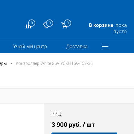
0
0
0
В корзине
пока
пусто
Учебный центр
Доставка
•
еры
Контроллер White 36V YCKH169-157-36
РРЦ:
3 900 руб.
/ шт