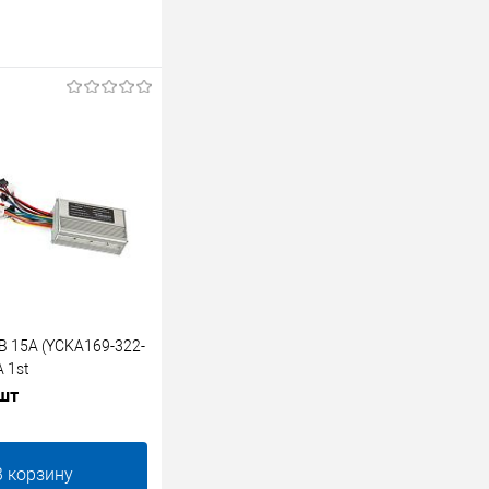
В 15А (YCKA169-322-
A 1st
 шт
В корзину