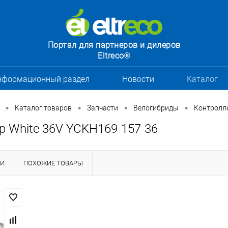
Портал для партнеров и дилеров
Eltreco®
нформационный раздел
Новости
Каталог
•
•
•
•
Каталог товаров
Запчасти
Велогибриды
Контролл
р White 36V YCKH169-157-36
КИ
ПОХОЖИЕ ТОВАРЫ