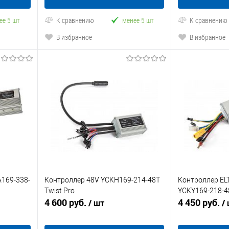
ее 5 шт
К сравнению
менее 5 шт
К сравнению
В избранное
В избранное
A169-338-
Контроллер 48V YCKH169-214-48T
Контроллер EL
Twist Pro
YCKY169-218-48 
4 600 руб.
4 450 руб.
/ шт
/