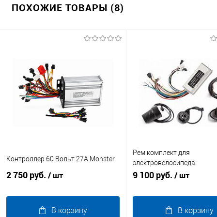
ПОХОЖИЕ ТОВАРЫ (8)
Рем комплект для
Контроллер 60 Вольт 27A Monster
электровелосипеда
2 750 руб.
универсальный 36/48V 2
9 100 руб.
/ шт
/ шт
В корзину
В корзину