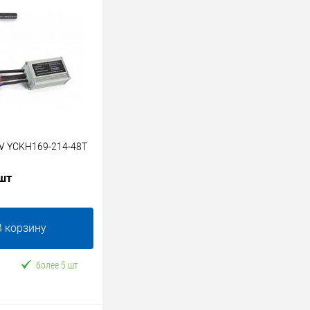
V YCKH169-214-48T
 шт
В корзину
более 5 шт