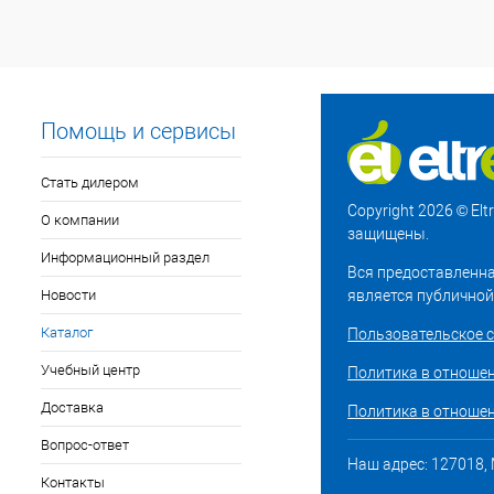
Помощь и сервисы
Стать дилером
Copyright 2026 © El
О компании
защищены.
Информационный раздел
Вся предоставленна
Новости
является публичной
Каталог
Пользовательское 
Учебный центр
Политика в отноше
Доставка
Политика в отношен
Вопрос-ответ
Наш адрес: 127018, М
Контакты