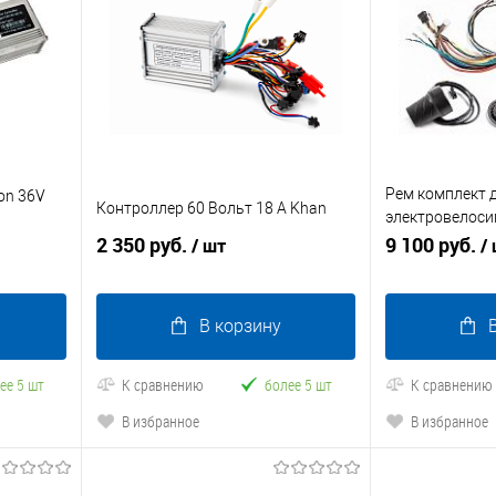
Рем комплект 
on 36V
Контроллер 60 Вольт 18 A Khan
электровелоси
2 350 руб.
универсальный
9 100 руб.
/ шт
/
В корзину
ее 5 шт
К сравнению
более 5 шт
К сравнению
В избранное
В избранное