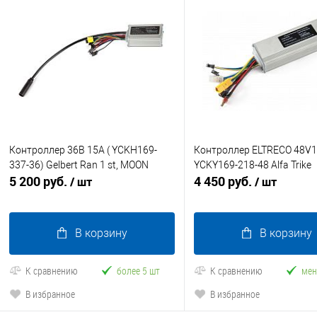
Контроллер 36В 15А ( YCKH169-
Контроллер ELTRECO 48V
337-36) Gelbert Ran 1 st, MOON
YCKY169-218-48 Alfa Trike
5 200 руб.
4 450 руб.
/ шт
/ шт
В корзину
В корзину
К сравнению
более 5 шт
К сравнению
мен
В избранное
В избранное