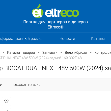
Портал для партнеров и дилеров
Eltreco®
нформационный раздел
Новости
Каталог
•
•
•
•
Каталог товаров
Запчасти
Велогибриды
Контролл
T DUAL NEXT 48V 500W (2024) задний 169-302F-48
р BIGCAT DUAL NEXT 48V 500W (2024) за
КИ
ПОХОЖИЕ ТОВАРЫ