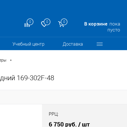
0
0
0
В корзине
пока
пусто
Учебный центр
Доставка
•
еры
дний 169-302F-48
РРЦ:
6 750 руб.
/ шт