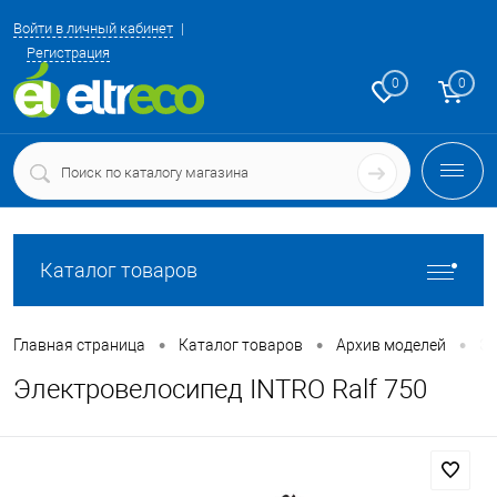
Войти в личный кабинет
Регистрация
0
0
Каталог товаров
•
•
•
Главная страница
Каталог товаров
Архив моделей
Эл
Электровелосипед INTRO Ralf 750