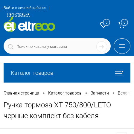
Войти в личный кабинет
Регистрация
0
0
Каталог товаров
•
•
•
Главная страница
Каталог товаров
Запчасти
Велоги
Ручка тормоза XT 750/800/LETO
черные комплект без кабеля