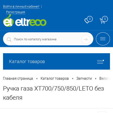
Войти в личный кабинет
Регистрация
0
0
Каталог товаров
•
•
•
Главная страница
Каталог товаров
Запчасти
Велоги
Ручка газа ХТ700/750/850/LETO без
кабеля