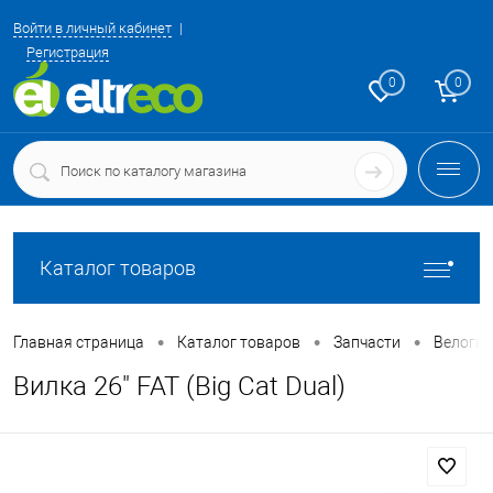
Войти в личный кабинет
Регистрация
0
0
Каталог товаров
•
•
•
Главная страница
Каталог товаров
Запчасти
Велоги
Вилка 26" FAT (Big Cat Dual)