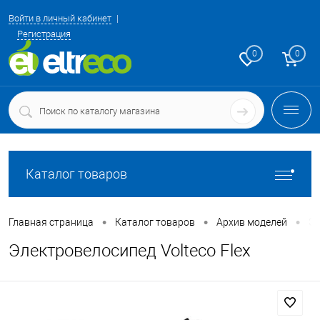
Войти в личный кабинет
Регистрация
0
0
Каталог товаров
•
•
•
Главная страница
Каталог товаров
Архив моделей
Эл
Электровелосипед Volteco Flex