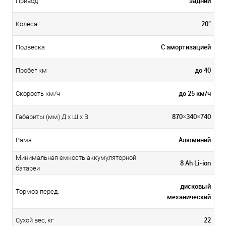
задний
Привод
20"
Колёса
С амортизацией
Подвеска
до 40
Пробег км
до 25 км/ч
Скорость км/ч
870×340×740
Габариты (мм) Д x Ш x В
Алюминий
Рама
Минимальная емкость аккумуляторной
8 Ah Li-ion
батареи
дисковый
Тормоз перед.
механический
22
Сухой вес, кг