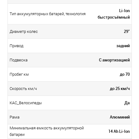
Li-Ion
Тип аккумуляторных батарей, технология
быстросъёмный
29"
Диаметр колес
задний
Привод
С амортизацией
Подвеска
до 70
Пробег км
до 25 км/ч
Скорость км/ч
Да
КАС_Велосипеды
Алюминий
Рама
Минимальная емкость аккумуляторной
14 Ah Li-Ion
батареи