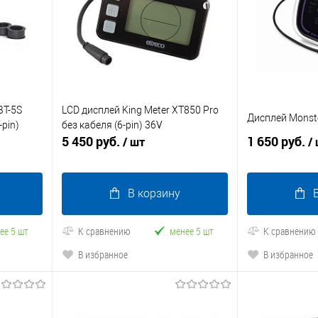
BT-5S
LCD дисплей King Meter XT850 Pro
Дисплей Monst
-pin)
без кабеля (6-pin) 36V
5 450 руб.
1 650 руб.
/ шт
/
В корзину
ее 5 шт
К сравнению
менее 5 шт
К сравнению
В избранное
В избранное