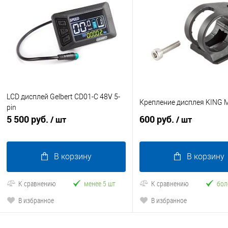
LCD дисплей Gelbert CD01-C 48V 5-
Крепление дисплея KING 
pin
5 500 руб.
600 руб.
/ шт
/ шт
В корзину
В корзину
К сравнению
менее 5 шт
К сравнению
бол
В избранное
В избранное