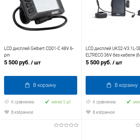
LCD дисплей Gelbert CD01-C 48V 6-
LCD дисплей UKS2-V3.1L-S
pin
ELTRECO 36V без кабеля (6
5 500 руб.
5 500 руб.
/ шт
/ шт
В корзину
В корзину
К сравнению
менее 5 шт
К сравнению
мен
В избранное
В избранное