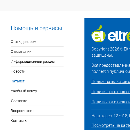
Помощь и сервисы
Стать дилером
Copyright 2026 © El
О компании
защищены.
Информационный раздел
Вся предоставленна
Новости
является публичной
Каталог
Пользовательское 
Учебный центр
Политика в отноше
Доставка
Политика в отношен
Вопрос-ответ
Наш адрес: 127018, М
Контакты
Посмотреть на карт