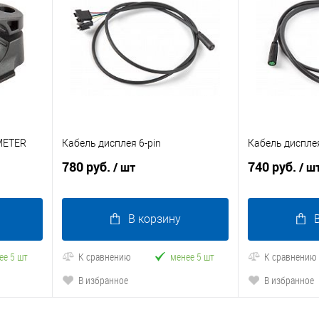
METER
Кабель дисплея 6-pin
Кабель дисплея
780 руб.
740 руб.
/ шт
/ ш
В корзину
ее 5 шт
К сравнению
менее 5 шт
К сравнению
В избранное
В избранное