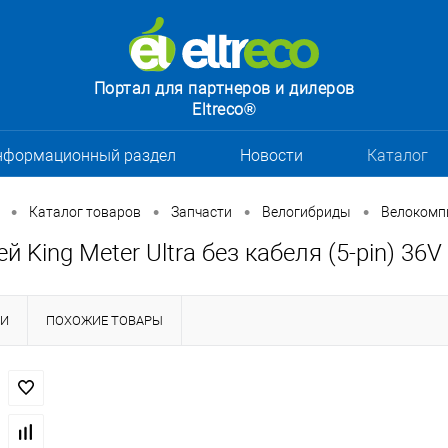
Портал для партнеров и дилеров
Eltreco®
нформационный раздел
Новости
Каталог
•
•
•
•
Каталог товаров
Запчасти
Велогибриды
Велокомп
й King Meter Ultra без кабеля (5-pin) 36V
КИ
ПОХОЖИЕ ТОВАРЫ