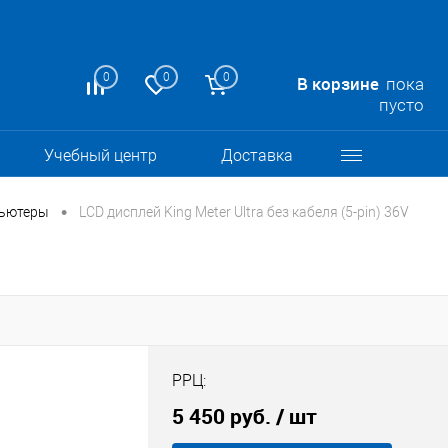
0
0
0
В корзине
пока
пусто
Учебный центр
Доставка
•
ьютеры
LCD дисплей King Meter Ultra без кабеля (5-pin) 36V
РРЦ:
5 450 руб.
/ шт