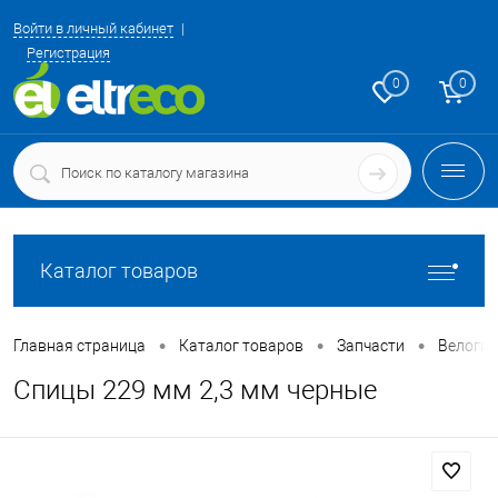
Войти в личный кабинет
Регистрация
0
0
Каталог товаров
•
•
•
Главная страница
Каталог товаров
Запчасти
Велоги
Спицы 229 мм 2,3 мм черные