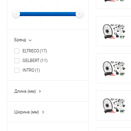
Бренд
ELTRECO
(17)
GELBERT
(11)
INTRO
(1)
Длина (мм)
535
(2)
585
(1)
Ширина (мм)
605
(10)
585
(1)
610
(2)
610
(2)