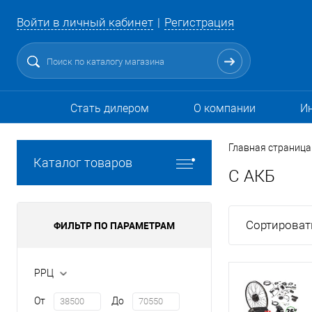
Войти в личный кабинет
Регистрация
Стать дилером
О компании
И
Главная страница
Каталог товаров
С АКБ
Сортироват
ФИЛЬТР ПО ПАРАМЕТРАМ
РРЦ
От
До