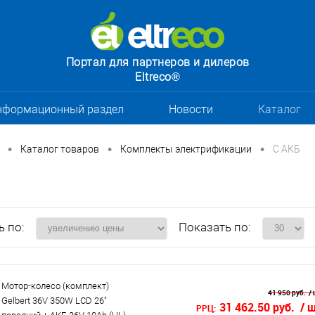
Портал для партнеров и дилеров
Eltreco®
нформационный раздел
Новости
Каталог
•
•
•
Каталог товаров
Комплекты электрификации
С АКБ
ь по:
Показать по:
Мотор-колесо (комплект)
41 950 руб.
/ 
Gelbert 36V 350W LCD 26"
31 462.50 руб.
/ 
РРЦ: