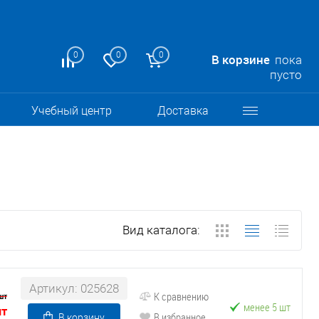
0
0
0
В корзине
пока
пусто
Учебный центр
Доставка
Вид каталога:
Артикул: 025628
К сравнению
шт
менее 5 шт
шт
В избранное
В корзину