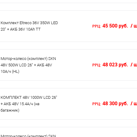
Комплект Eltreco 36V 350W LED
45 500 руб.
/ 
РРЦ:
20" + АКБ 36V 10Ah TT
Мотор-колесо (комплект) SKN
48 023 руб.
/ 
РРЦ:
48V 500W LCD 26" + АКБ 48V
10А/ч (HL)
КОМПЛЕКТ 48V 1000W LCD 26"
48 300 руб.
/ 
РРЦ:
+ АКБ 48V 15.4А/ч (на
багажник)
Мотор-колесо (комплект) SKN