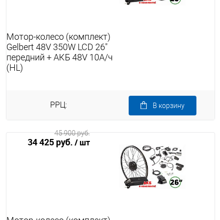
Мотор-колесо (комплект)
Gelbert 48V 350W LCD 26"
передний + АКБ 48V 10А/ч
(HL)
РРЦ:
В корзину
45 900 руб.
34 425 руб.
/ шт