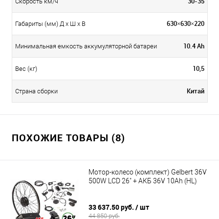
30-35
Скорость км/ч
630×630×220
Габариты (мм) Д x Ш x В
10.4 Ah
Минимальная емкость аккумуляторной батареи
10,5
Вес (кг)
Китай
Страна сборки
ПОХОЖИЕ ТОВАРЫ (8)
Мотор-колесо (комплект) Gelbert 36V
500W LCD 26" + АКБ 36V 10Ah (HL)
33 637.50 руб.
/ шт
44 850 руб.