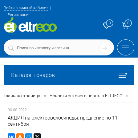
Войти в личный кабинет
Регистрация
0
0
Каталог товаров
•
•
Главная страница
Новости оптового портала ELTRECO
АК
30.08.2022
АКЦИЯ на электровелосипеды: продление по 11
сентября