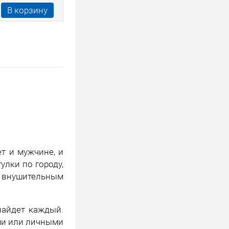
В корзину
ет и мужчине, и
улки по городу,
 внушительным
найдет каждый.
ми или личными