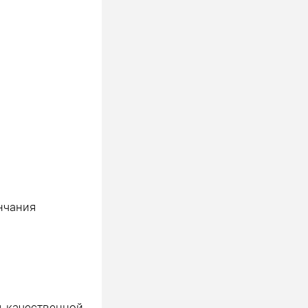
нчания
 качественной,