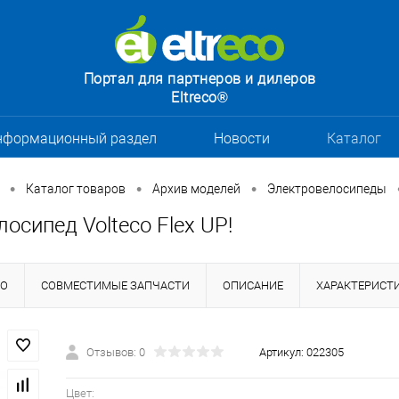
Портал для партнеров и дилеров
Eltreco®
нформационный раздел
Новости
Каталог
•
•
•
Каталог товаров
Архив моделей
Электровелосипеды
осипед Volteco Flex UP!
НО
СОВМЕСТИМЫЕ ЗАПЧАСТИ
ОПИСАНИЕ
ХАРАКТЕРИСТ
Отзывов: 0
Артикул:
022305
Цвет: