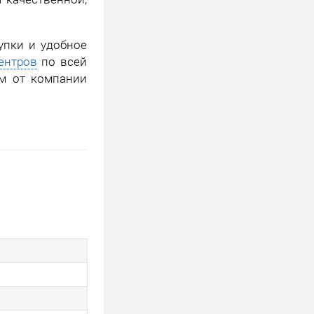
упки и удобное
ентров
по всей
ам от компании