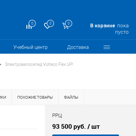
0
0
0
В корзине
пока
пусто
Учебный центр
Доставка
•
Электровелосипед Volteco Flex UP!
ИКИ
ПОХОЖИЕ ТОВАРЫ
ФАЙЛЫ
РРЦ:
93 500 руб.
/ шт