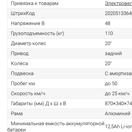
Привязка к товарам
Электровел
ШтрихКод
2020513364
Напряжение В
48
Грузоподъемность (кг)
110
Диаметр колес
20"
Привод
задний
Колёса
20"
Подвеска
С амортиз
Пробег км
до 50
Скорость км/ч
до 25 км/ч
Габариты (мм) Д x Ш x В
870×340×74
Рама
Алюминий
Минимальная емкость аккумуляторной
12,5Аh Li-io
батареи