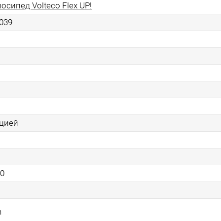
осипед Volteco Flex UP!
039
ацией
0
n