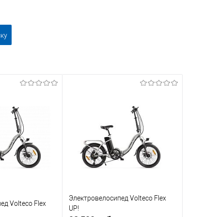
ску
Электровелосипед Volteco Flex
д Volteco Flex
UP!