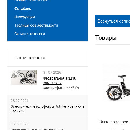
Скачать XML и YML
Фотобанк
Инструкции
Вернуться к спи
Таблицы совместимости
Скачать каталоги
Товары
Наши новости
31.07.2026
Федеральная акция:
комплекты
электрификации -25%
08.07.2026
Электрические гольфкары Rutrike: новинки в
наличии!
Электровелосипе
06.07.2026