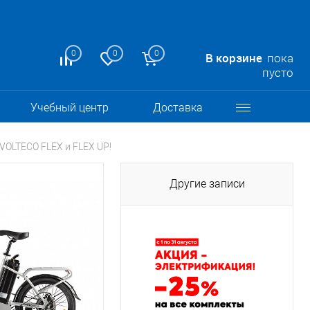
0
0
0
В корзине
пока
пусто
Учебный центр
Доставка
VOLTECO FLEX и FLEX UP!
Другие записи