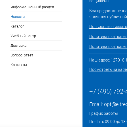
защищены.
Информационный раздел
Вся предоставленна
Новости
является публичной
Каталог
Пользовательское 
Учебный центр
Политика в отноше
Доставка
Политика в отношен
Вопрос-ответ
Наш адрес: 127018, М
Контакты
Посмотреть на карт
+7 (495) 792-
Email:
opt@eltre
График работы
Пн-Пт: с 09:00 до 18