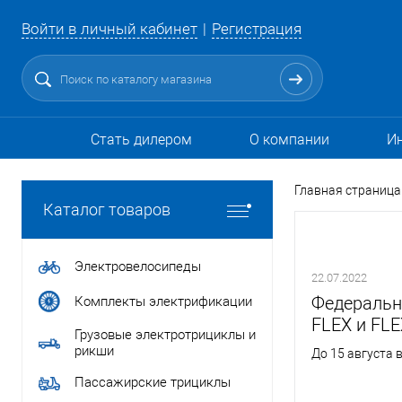
Войти в личный кабинет
Регистрация
Стать дилером
О компании
И
Главная страница
Каталог товаров
Электровелосипеды
22.07.2022
Федеральн
Комплекты электрификации
FLEX и FLE
Грузовые электротрициклы и
рикши
До 15 августа в
Пассажирские трициклы