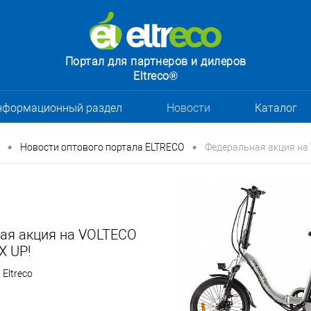
Портал для партнеров и дилеров
Eltreco®
нформационный раздел
Новости
Каталог
•
•
Новости оптового портала ELTRECO
Федеральная акция на 
ая акция на VOLTECO
X UP!
 Eltreco