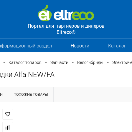
Портал для партнеров и дилеров
Eltreco®
нформационный раздел
Новости
Каталог
•
•
•
•
Каталог товаров
Запчасти
Велогибриды
Электриче
одки Alfa NEW/FAT
КИ
ПОХОЖИЕ ТОВАРЫ