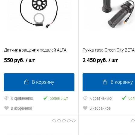
Датчик вращения педалей ALFA
Ручка газа Green City BETA
550 руб.
2 450 руб.
/ шт
/ шт
В корзину
В корзину
К сравнению
более 5 шт
К сравнению
бол
В избранное
В избранное