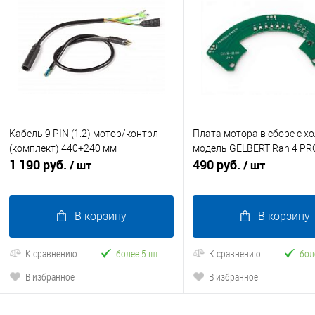
Кабель 9 PIN (1.2) мотор/контрл
Плата мотора в сборе с х
(комплект) 440+240 мм
модель GELBERT Ran 4 PR
1 190 руб.
490 руб.
/ шт
/ шт
В корзину
В корзину
К сравнению
более 5 шт
К сравнению
бол
В избранное
В избранное