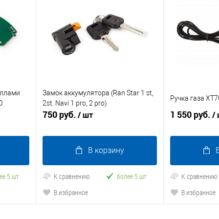
оллами
Замок аккумулятора (Ran Star 1 st,
Ручка газа ХТ
O
2st. Navi 1 pro, 2 pro)
750 руб.
1 550 руб.
/ шт
/
В корзину
ее 5 шт
К сравнению
более 5 шт
К сравнению
В избранное
В избранное