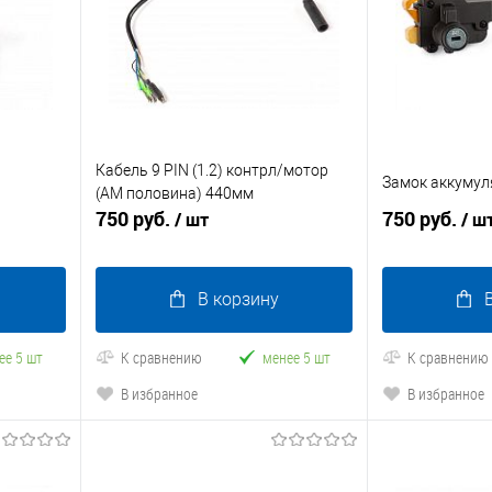
Кабель 9 PIN (1.2) контрл/мотор
Замок аккуму
(AM половина) 440мм
750 руб.
750 руб.
/ шт
/ ш
В корзину
ее 5 шт
К сравнению
менее 5 шт
К сравнению
В избранное
В избранное