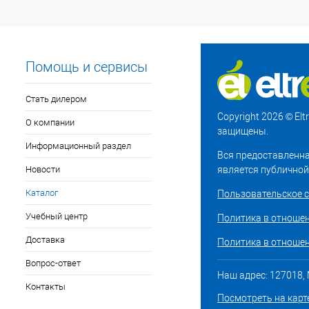
Помощь и сервисы
Стать дилером
Copyright 2026 © El
О компании
защищены.
Информационный раздел
Вся предоставленна
Новости
является публичной
Каталог
Пользовательское 
Учебный центр
Политика в отноше
Доставка
Политика в отношен
Вопрос-ответ
Наш адрес: 127018, М
Контакты
Посмотреть на карт