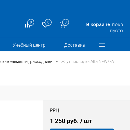
0
0
0
В корзине
пока
пусто
Учебный центр
Доставка
•
ские элементы, расходники
Жгут проводки Alfa NEW/FAT
РРЦ:
1 250 руб.
/ шт