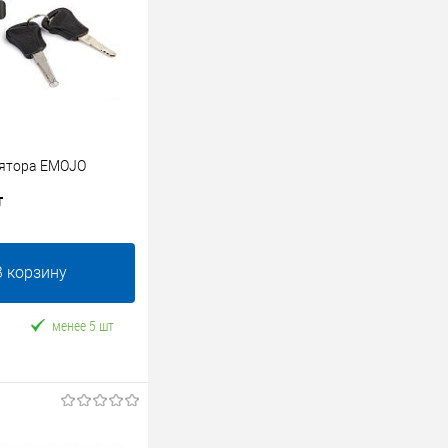
лятора EMOJO
т
В корзину
менее 5 шт