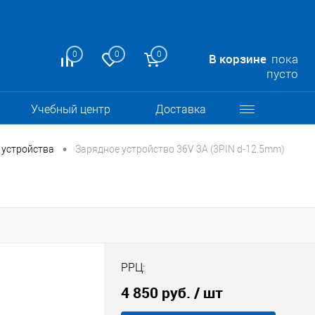
0
0
0
В корзине
пока
пусто
Учебный центр
Доставка
•
 устройства
Зарядное устройство 36V 3A (3PIN d-12.5mm)
РРЦ:
4 850 руб.
/ шт