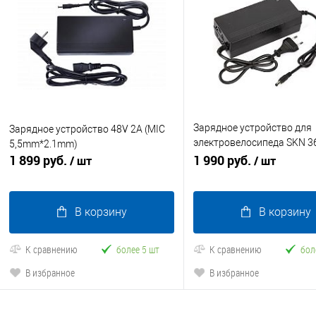
Зарядное устройство для
Зарядное устройство 48V 2A (MIC
электровелосипеда SKN 3
5,5mm*2.1mm)
1 899 руб.
(MIC 5,5mm*2.1mm)
1 990 руб.
/ шт
/ шт
В корзину
В корзину
К сравнению
более 5 шт
К сравнению
бол
В избранное
В избранное