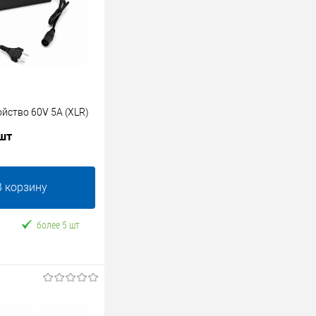
йство 60V 5A (XLR)
 шт
В корзину
более 5 шт