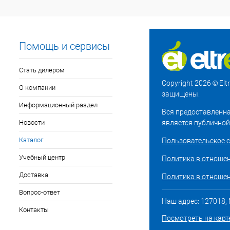
Помощь и сервисы
Стать дилером
Copyright 2026 © El
О компании
защищены.
Информационный раздел
Вся предоставленна
Новости
является публичной
Каталог
Пользовательское 
Учебный центр
Политика в отноше
Доставка
Политика в отношен
Вопрос-ответ
Наш адрес: 127018, М
Контакты
Посмотреть на карт