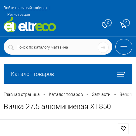
Войти в личный кабинет
Регистрация
0
0
Каталог товаров
•
•
•
Главная страница
Каталог товаров
Запчасти
Велоги
Вилка 27.5 алюминиевая XT850