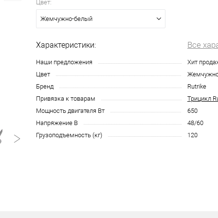
Цвет:
Жемчужно-белый
Все хар
Характеристики:
Наши предложения
Хит прода
Цвет
Жемчужно
Бренд
Rutrike
Привязка к товарам
Трицикл R
Мощность двигателя Вт
650
Напряжение В
48/60
Грузоподъемность (кг)
120