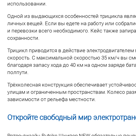
использовании.
Одной из выдающихся особенностей трицикла являе
личных вещей. Если вы едете на работу или собралис
и перевозки всего необходимого. Кейс также запира
сохранности.
Трицикл приводится в действие электродвигателем
скорость. С максимальной скоростью 35 км/ч вы смо
благодаря запасу хода до 40 км на одном заряде бат
полпути.
Трёхколесная конструкция обеспечивает устойчиво
улицам и ограниченным пространствам. Колесо раз
зависимости от рельефа местности.
Откройте свободный мир электротранс
Ретро-дизайн Rutrike Шкипер NEW обязательно понр