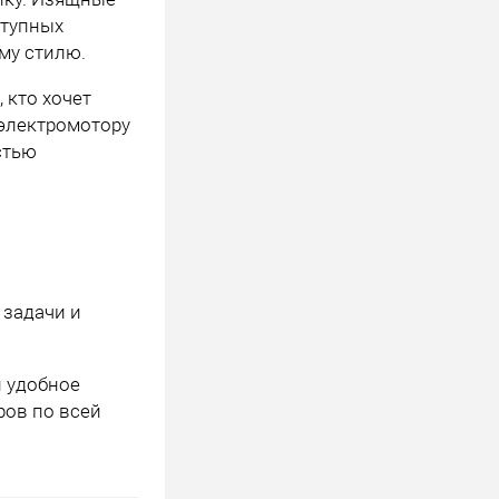
ступных
му стилю.
 кто хочет
 электромотору
стью
 задачи и
и удобное
ров по всей