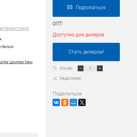
Подписаться
ОПТ:
актеристики
Доступно для дилеров
ж
-белый
Стать дилером!
utrike Шкипер New
Кол-во:
Недоступно
Поделиться