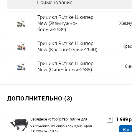
Наименование
Трицикл Rutrike Шкипер
New (Жемчужно-
Жемчу
белый-2639)
Трицикл Rutrike Шкипер
Крас
New (Красно-белый-2640)
Трицикл Rutrike Шкипер
Син
New (Сине-белый-2638)
ДОПОЛНИТЕЛЬНО (3)
1 999 
Зарядное устройство Rutrike для
свинцовых тяговых аккумуляторов
В к
48V20A/H (2,8A)