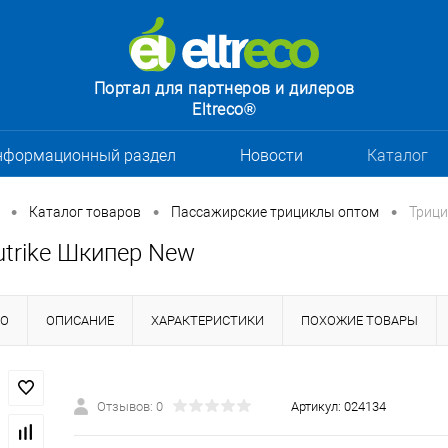
Портал для партнеров и дилеров
Eltreco®
нформационный раздел
Новости
Каталог
•
•
•
Каталог товаров
Пассажирские трициклы оптом
Трици
utrike Шкипер New
НО
ОПИСАНИЕ
ХАРАКТЕРИСТИКИ
ПОХОЖИЕ ТОВАРЫ
Отзывов: 0
Артикул:
024134