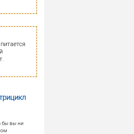
 питается
й
т.
-трицикл
а бы вы ни
ном