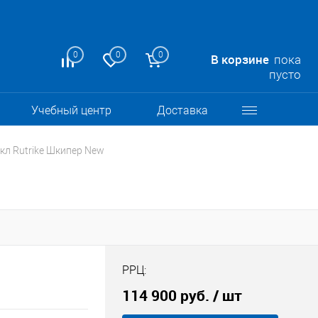
0
0
0
В корзине
пока
пусто
Учебный центр
Доставка
кл Rutrike Шкипер New
РРЦ:
114 900 руб.
/ шт