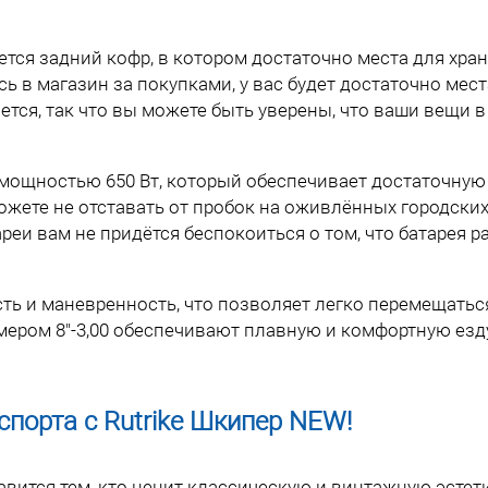
тся задний кофр, в котором достаточно места для хра
ь в магазин за покупками, у вас будет достаточно мес
ется, так что вы можете быть уверены, что ваши вещи в
 мощностью 650 Вт, который обеспечивает достаточну
жете не отставать от пробок на оживлённых городских
ареи вам не придётся беспокоиться о том, что батарея р
сть и маневренность, что позволяет легко перемещать
мером 8"-3,00 обеспечивают плавную и комфортную езд
порта с Rutrike Шкипер NEW!
авится тем, кто ценит классическую и винтажную эстет