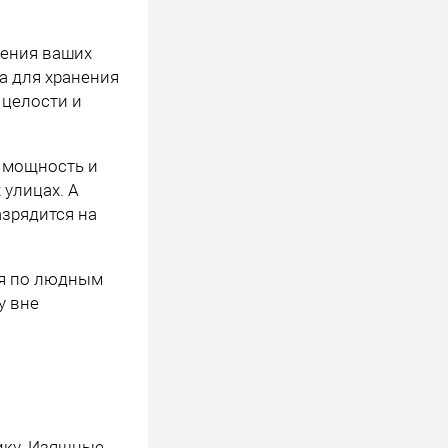
нения ваших
та для хранения
 целости и
ю мощность и
 улицах. А
азрядится на
ся по людным
у вне
ику. Изящные