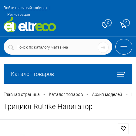
Войти в личный кабинет
Регистрация
0
0
Каталог товаров
•
•
•
Главная страница
Каталог товаров
Архив моделей
Па
Трицикл Rutrike Навигатор