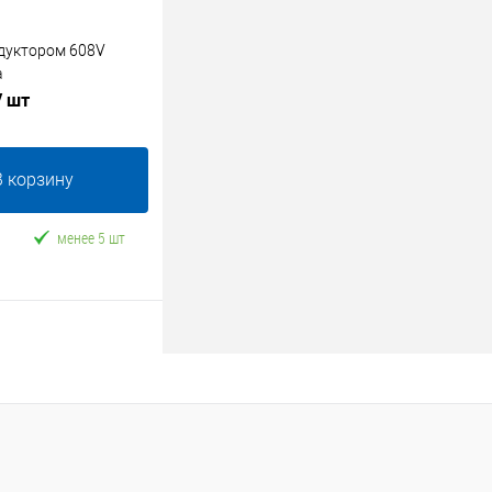
едуктором 608V
a
/ шт
В корзину
менее 5 шт