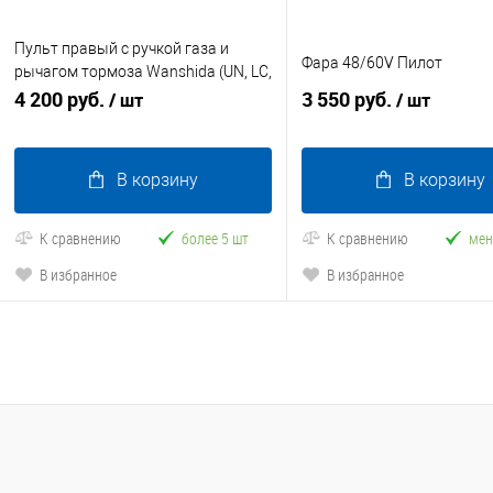
Пульт правый с ручкой газа и
Фара 48/60V Пилот
рычагом тормоза Wanshida (UN, LC,
DOUHAO, NIPLA)
4 200 руб.
3 550 руб.
/ шт
/ шт
В корзину
В корзину
К сравнению
более 5 шт
К сравнению
мен
В избранное
В избранное