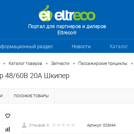
Портал для партнеров и дилеров
Eltreco®
нформационный раздел
Новости
Каталог
•
•
•
•
Каталог товаров
Запчасти
Пассажирские трициклы
р 48/60В 20А Шкипер
КИ
ПОХОЖИЕ ТОВАРЫ
Отзывов: 0
Артикул:
023044