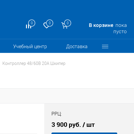
0
0
0
В корзине
пока
пусто
Учебный центр
Доставка
Контроллер 48/60В 20А Шкипер
РРЦ:
3 900 руб.
/ шт