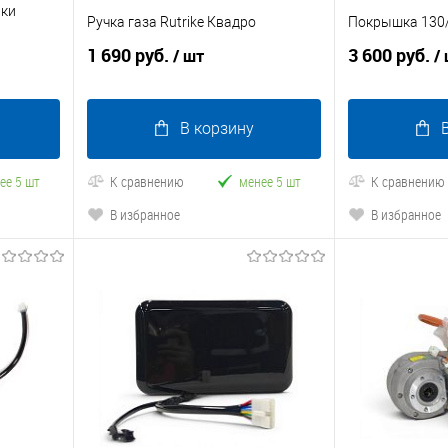
нки
Ручка газа Rutrike Квадро
Покрышка 130/
1 690 руб.
3 600 руб.
/ шт
/
В корзину
ее 5 шт
К сравнению
менее 5 шт
К сравнению
В избранное
В избранное