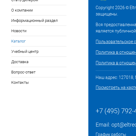
Copyright 2026 © El
О компании
защищены.
Информационный раздел
Вся предоставленна
Новости
является публичной
Каталог
Пользовательское 
Учебный центр
Политика в отноше
Доставка
Политика в отношен
Вопрос-ответ
Наш адрес: 127018, М
Контакты
Посмотреть на карт
+7 (495) 792-
Email:
opt@eltre
График работы