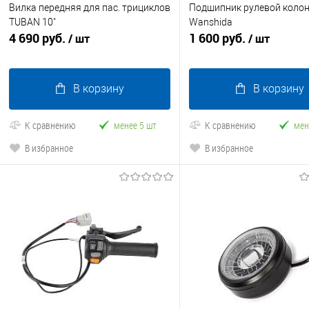
Вилка передняя для пас. трициклов
Подшипник рулевой коло
TUBAN 10"
Wanshida
4 690 руб.
1 600 руб.
/ шт
/ шт
В корзину
В корзину
К сравнению
менее 5 шт
К сравнению
мен
В избранное
В избранное