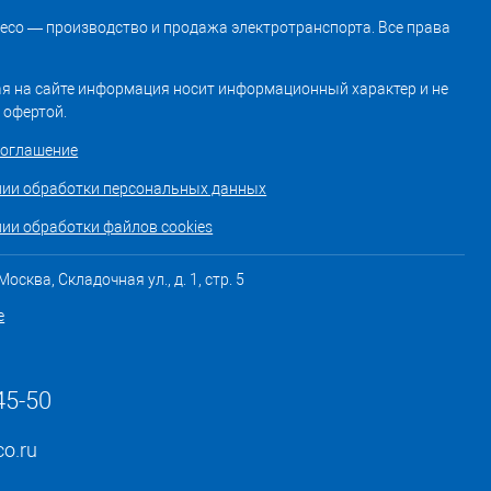
treco — производство и продажа электротранспорта. Все права
я на сайте информация носит информационный характер и не
 офертой.
соглашение
нии обработки персональных данных
ии обработки файлов cookies
осква, Складочная ул., д. 1, стр. 5
е
45-50
co.ru