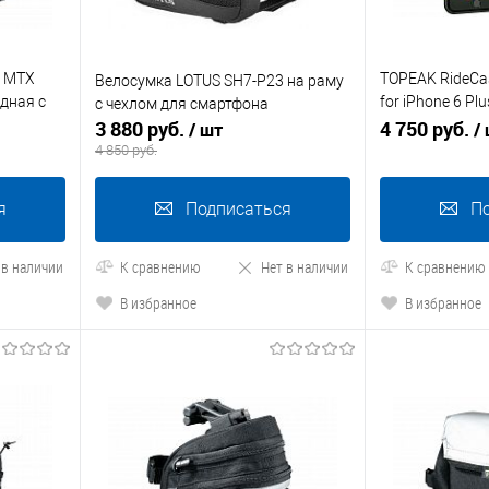
g MTX
TOPEAK RideCa
Велосумка LOTUS SH7-P23 на раму
адная с
for iPhone 6 Plu
с чехлом для смартфона
3 880 руб.
чехол д/тел. c 
4 750 руб.
/ шт
/
4 850 руб.
я
Подписаться
П
 в наличии
К сравнению
Нет в наличии
К сравнению
В избранное
В избранное