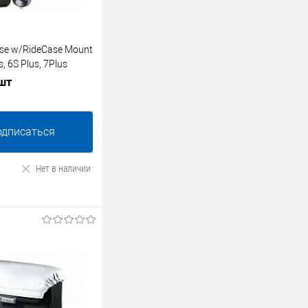
se w/RideCase Mount
s, 6S Plus, 7Plus
креплением, black
 шт
одписаться
Нет в наличии