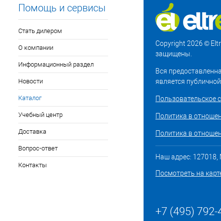
Помощь и сервисы
Стать дилером
Copyright 2026 © El
О компании
защищены.
Информационный раздел
Вся предоставленна
Новости
является публичной
Каталог
Пользовательское 
Учебный центр
Политика в отноше
Доставка
Политика в отношен
Вопрос-ответ
Наш адрес: 127018, М
Контакты
Посмотреть на карт
+7 (495) 792-