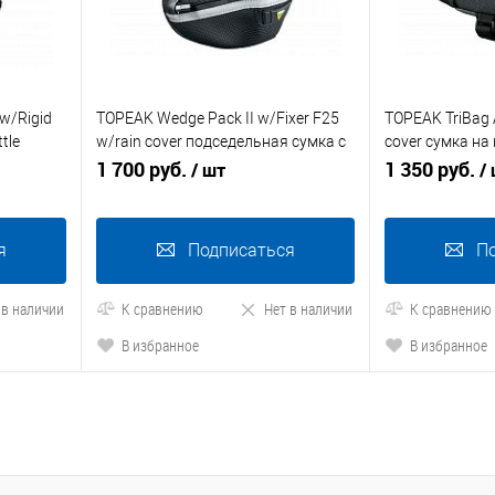
w/Rigid
TOPEAK Wedge Pack II w/Fixer F25
TOPEAK TriBag A
tle
w/rain cover подседельная сумка с
cover сумка на
 д/
креплением с чехлом, маленькая
1 700 руб.
рамы с чехлом 
1 350 руб.
/ шт
/
я
Подписаться
П
 в наличии
К сравнению
Нет в наличии
К сравнению
В избранное
В избранное