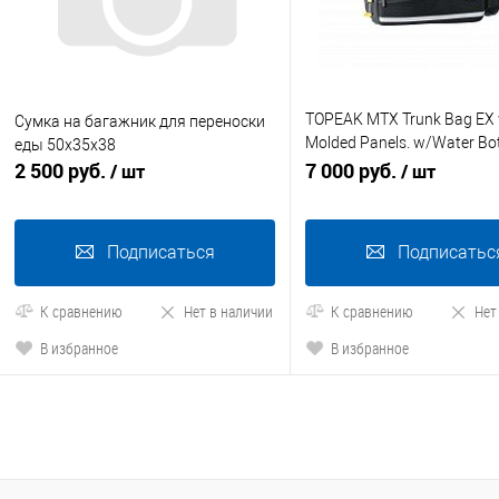
TOPEAK MTX Trunk Bag EX 
Сумка на багажник для переноски
Molded Panels. w/Water Bot
еды 50x35x38
2 500 руб.
Holder сумка с держателем
7 000 руб.
/ шт
/ шт
бутылки
Подписаться
Подписатьс
К сравнению
Нет в наличии
К сравнению
Нет
В избранное
В избранное