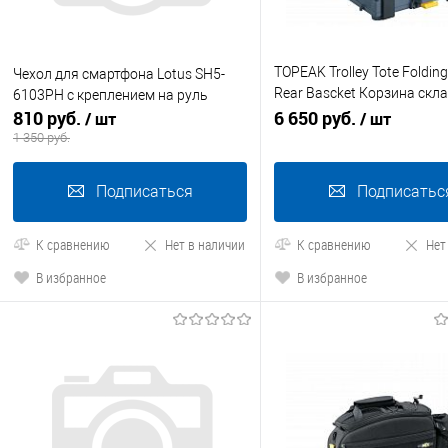
TOPEAK Trolley Tote Foldin
Чехол для смартфона Lotus SH5-
Rear Bascket Корзина скл
6103PH с креплением на руль
810 руб.
креплением на багажник
6 650 руб.
/ шт
/ шт
1 350 руб.
Подписаться
Подписатьс
К сравнению
Нет в наличии
К сравнению
Нет
В избранное
В избранное