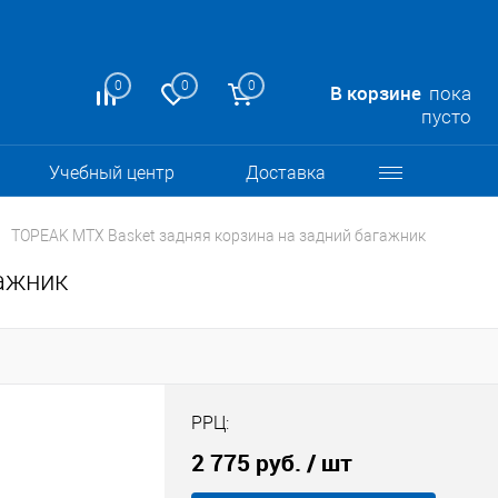
0
0
0
В корзине
пока
пусто
Учебный центр
Доставка
TOPEAK MTX Basket задняя корзина на задний багажник
ажник
РРЦ:
2 775 руб.
/ шт