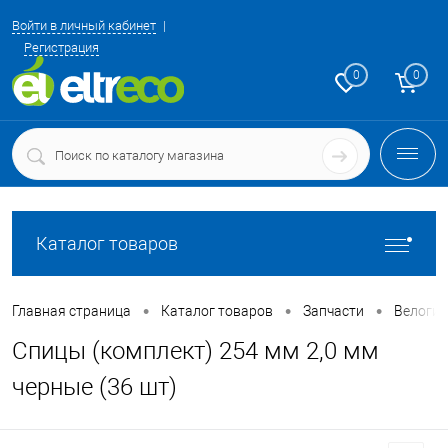
Войти в личный кабинет
Регистрация
0
0
Каталог товаров
•
•
•
Главная страница
Каталог товаров
Запчасти
Велоги
Спицы (комплект) 254 мм 2,0 мм
черные (36 шт)