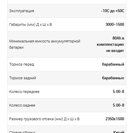
-10С до +50С
Эксплуатация
3000×1500
Габариты (мм) Д x Ш x В
80Ah в
Минимальная емкость аккумуляторной
комплектацию
батареи
не входит
барабанный
Тормоз перед.
барабанные
Тормоз задний
5.00-8
Колесо переднее
5.00-8
Колесо заднее
2350x1500
Размер грузового отсека (мм) Д x Ш x В
Китай
Страна сборки