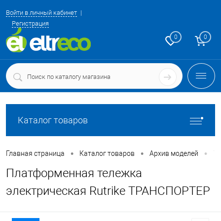
Войти в личный кабинет
Регистрация
0
0
Каталог товаров
•
•
•
Главная страница
Каталог товаров
Архив моделей
Те
Платформенная тележка
электрическая Rutrike ТРАНСПОРТЕР