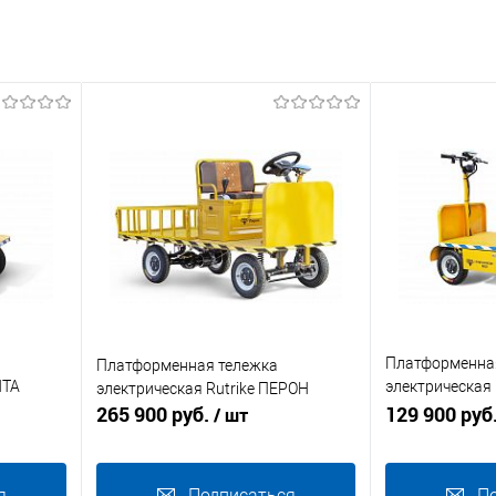
Платформенна
Платформенная тележка
ИТА
электрическая 
электрическая Rutrike ПЕРОН
265 900 руб.
БУКСИР 1200
129 900 руб
/ шт
я
Подписаться
П