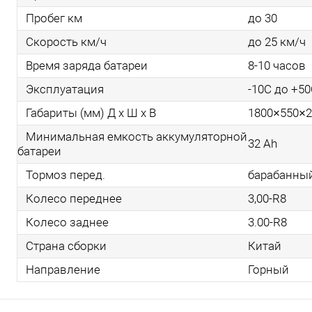
Пробег км
до 30
Скорость км/ч
до 25 км/ч
Время заряда батареи
8-10 часов
Эксплуатация
-10С до +5
Габариты (мм) Д x Ш x В
1800×550×2
Минимальная емкость аккумуляторной
32 Ah
батареи
Тормоз перед.
барабанны
Колесо переднее
3,00-R8
Колесо заднее
3.00-R8
Страна сборки
Китай
Направление
Горный