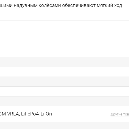
ьшими надувным колёсами обеспечивают мягкий ход
в
M VRLA, LiFePo4, Li-On
Другие то