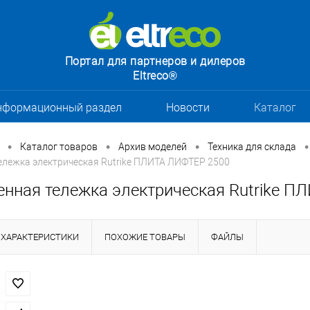
Портал для партнеров и дилеров
Eltreco®
нформационный раздел
Новости
Каталог
•
•
•
•
Каталог товаров
Архив моделей
Техника для склада
лежка электрическая Rutrike ПЛИТА ЛИФТЕР 2500
нная тележка электрическая Rutrike П
ХАРАКТЕРИСТИКИ
ПОХОЖИЕ ТОВАРЫ
ФАЙЛЫ