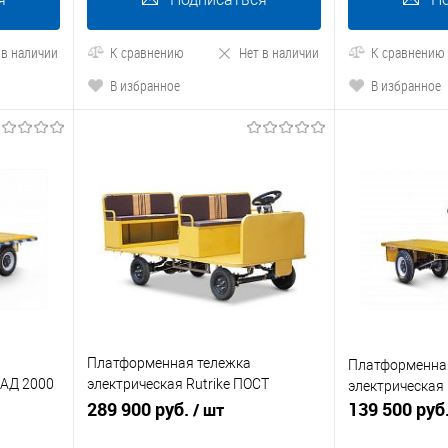
 в наличии
К сравнению
Нет в наличии
К сравнению
В избранное
В избранное
Платформенная тележка
Платформенна
ЛАД 2000
электрическая Rutrike ПОСТ
электрическая 
ПАССАЖИР
289 900 руб.
139 500 руб
/ шт