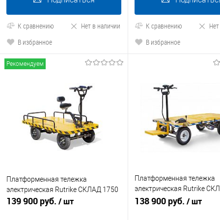
К сравнению
Нет в наличии
К сравнению
Нет
В избранное
В избранное
Рекомендуем
Платформенная тележка
Платформенная тележка
электрическая Rutrike СК
электрическая Rutrike СКЛАД 1750
139 900 руб.
П
138 900 руб.
/ шт
/ шт