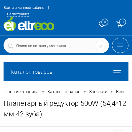
Войти в личный кабинет
Регистрация
0
0
Каталог товаров
•
•
•
Главная страница
Каталог товаров
Запчасти
Велоги
Планетарный редуктор 500W (54,4*12
мм 42 зуба)